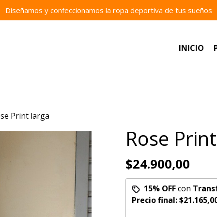
Diseñamos y confeccionamos la ropa deportiva de tus sueños
INICIO
se Print larga
Rose Print
$24.900,00
15% OFF
con
Trans
Precio final:
$21.165,0