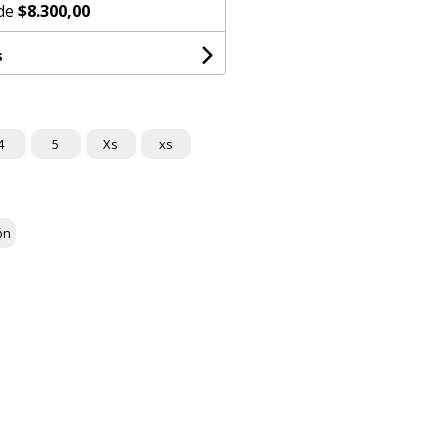
 de
$8.300,00
s
4
5
Xs
xs
ón