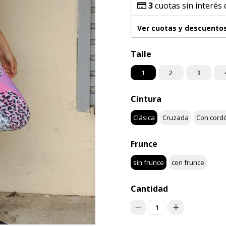
3
cuotas sin interés
Ver cuotas y descuento
Talle
1
2
3
Cintura
Clásica
Cruzada
Con cord
Frunce
sin frunce
con frunce
Cantidad
1