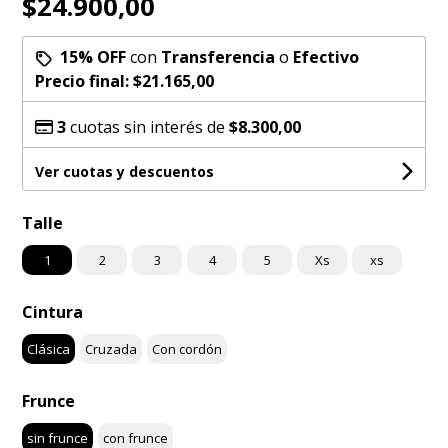
$24.900,00
15% OFF
con
Transferencia
o
Efectivo
Precio final:
$21.165,00
3
cuotas sin interés de
$8.300,00
Ver cuotas y descuentos
Talle
1
2
3
4
5
Xs
xs
Cintura
Clásica
Cruzada
Con cordón
Frunce
sin frunce
con frunce