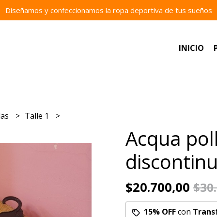
Diseñamos y confeccionamos la ropa deportiva de tus sueños
INICIO
las
Talle 1
Acqua pol
discontin
$20.700,00
$30
15% OFF
con
Trans