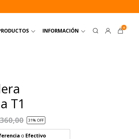
0
PRODUCTOS
INFORMACIÓN
lera
ua T1
.360,00
31
% OFF
ferencia
o
Efectivo