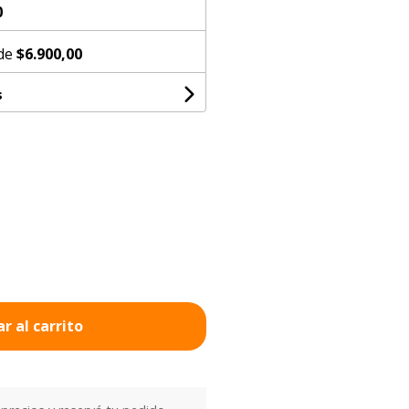
0
 de
$6.900,00
s
r al carrito