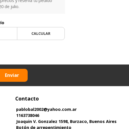
precios y reservá tu pedido
0 de julio.
vío
CALCULAR
Enviar
Contacto
pablobal2002@yahoo.com.ar
1163738046
Joaquin V. Gonzalez 1598, Burzaco, Buenos Aires
Botón de arrepentimiento