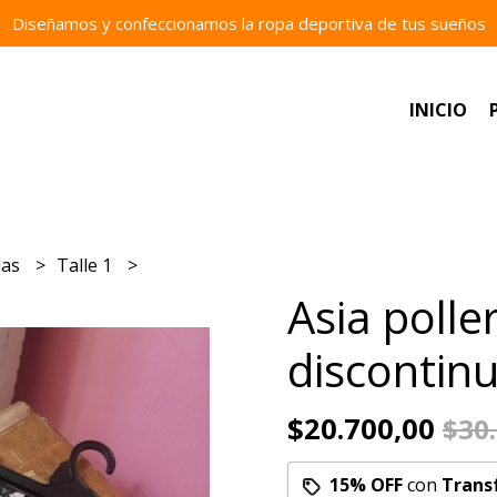
Diseñamos y confeccionamos la ropa deportiva de tus sueños
INICIO
las
Talle 1
Asia polle
discontinu
$20.700,00
$30
15% OFF
con
Trans