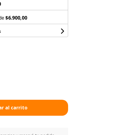
0
 de
$6.900,00
s
r al carrito