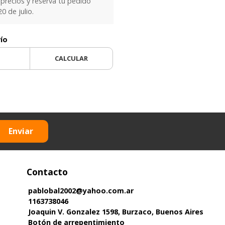
precios y reservá tu pedido
0 de julio.
vío
CALCULAR
Enviar
Contacto
pablobal2002@yahoo.com.ar
1163738046
Joaquin V. Gonzalez 1598, Burzaco, Buenos Aires
Botón de arrepentimiento