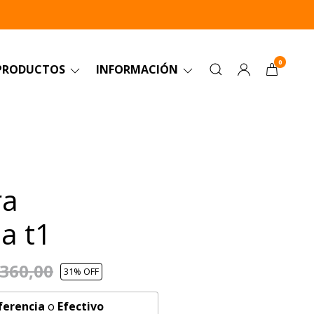
0
PRODUCTOS
INFORMACIÓN
ra
a t1
.360,00
31
% OFF
ferencia
o
Efectivo