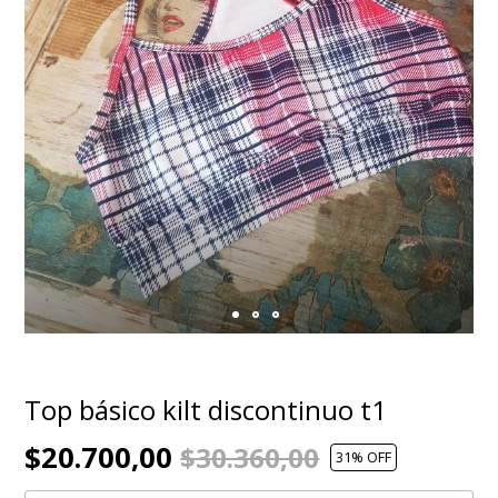
Top básico kilt discontinuo t1
$20.700,00
$30.360,00
31
% OFF