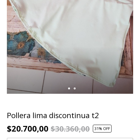
Pollera lima discontinua t2
$20.700,00
$30.360,00
31
% OFF