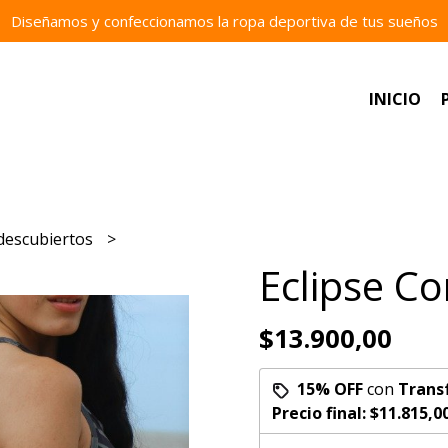
Diseñamos y confeccionamos la ropa deportiva de tus sueños
INICIO
descubiertos
Eclipse Co
$13.900,00
15% OFF
con
Trans
Precio final:
$11.815,0