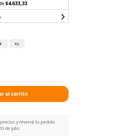
 de
$4.633,33
s
4
Xs
r al carrito
precios y reservá tu pedido
0 de julio.