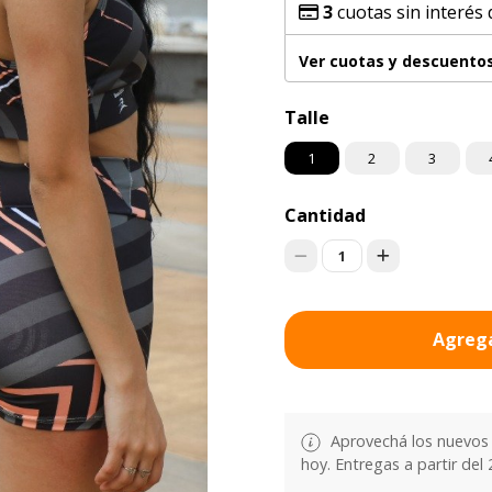
3
cuotas sin interés
Ver cuotas y descuento
Talle
1
2
3
Cantidad
1
Agrega
Aprovechá los nuevos 
hoy. Entregas a partir del 2