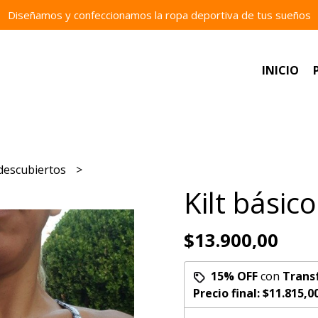
Diseñamos y confeccionamos la ropa deportiva de tus sueños
INICIO
descubiertos
Kilt básico
$13.900,00
15% OFF
con
Trans
Precio final:
$11.815,0