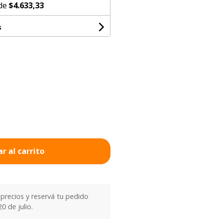
 de
$4.633,33
s
r al carrito
precios y reservá tu pedido
0 de julio.